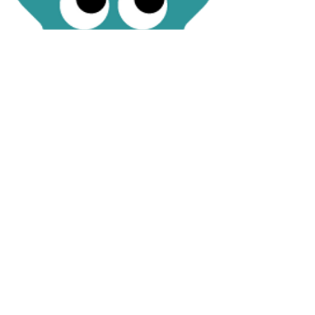
Bie Adriaensen, juf eerste
kleuterklas
Contact
014 37 75 55
directie@gbretie.be